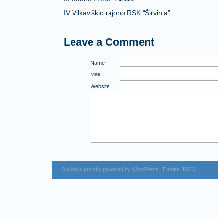
IV Vilkaviškio rajono RSK “Širvinta”
Leave a Comment
Name
Mail
Website
Aisčiai is proudly powered by
WordPress
|
Entries (RSS)