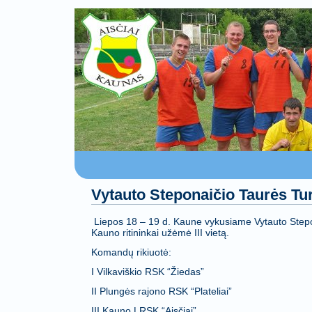
Vytauto Steponaičio Taurės Tu
Liepos 18 – 19 d. Kaune vykusiame Vytauto Stepo
Kauno ritininkai užėmė III vietą.
Komandų rikiuotė:
I Vilkaviškio RSK “Žiedas”
II Plungės rajono RSK “Plateliai”
III Kauno LRSK “Aisčiai”